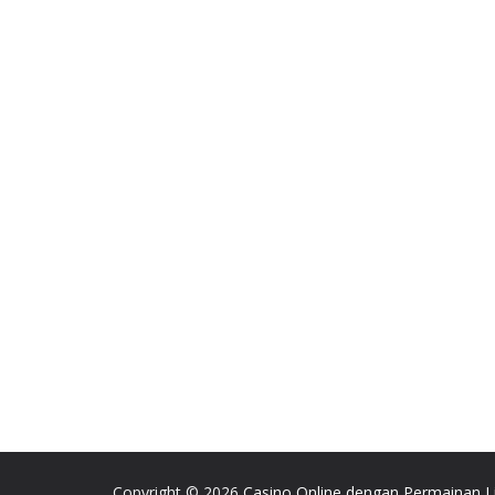
Copyright © 2026
Casino Online dengan Permainan Li