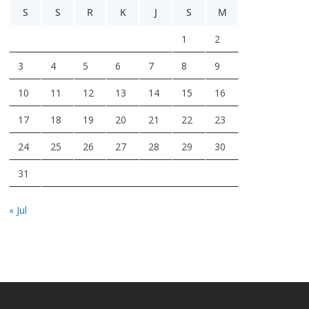
S
S
R
K
J
S
M
1
2
3
4
5
6
7
8
9
10
11
12
13
14
15
16
17
18
19
20
21
22
23
24
25
26
27
28
29
30
31
« Jul