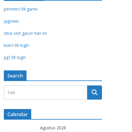
permen138 game
jagowin
situs slot gacor hari ini
koin138 login
pg138 login
Search
Calendar
Agustus 2026