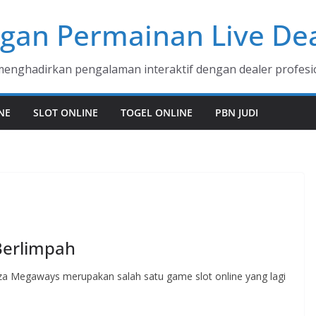
gan Permainan Live Dea
 menghadirkan pengalaman interaktif dengan dealer profesi
NE
SLOT ONLINE
TOGEL ONLINE
PBN JUDI
Berlimpah
za Megaways merupakan salah satu game slot online yang lagi