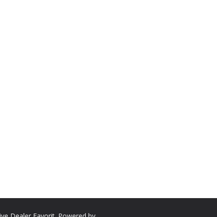
ve Dealer Favorit
. Powered by